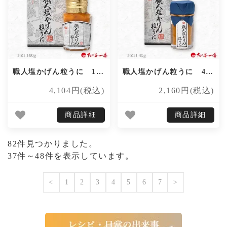
職人塩かげん粒うに 100g
職人塩かげん粒うに 45g
4,104円(税込)
2,160円(税込)
商品詳細
商品詳細
82件見つかりました。
37件～48件を表示しています。
<
1
2
3
4
5
6
7
>