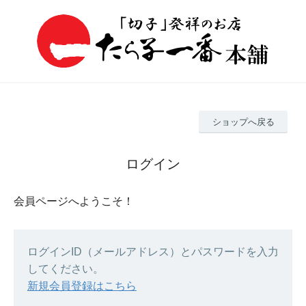
ショップへ戻る
ログイン
会員ページへようこそ！
ログインID（メールアドレス）とパスワードを入力
してください。
新規会員登録はこちら