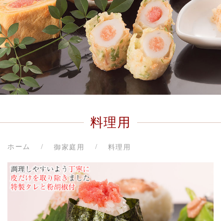
料理用
ホーム
御家庭用
料理用