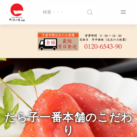
たら子一番本舗のこだわ
り