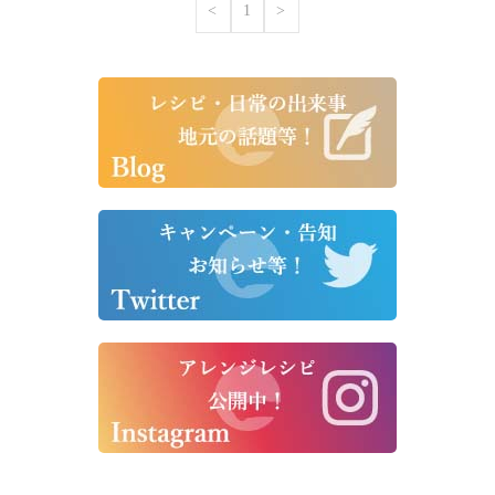
<
1
>