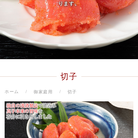
ります。
切子
ホーム
御家庭用
切子