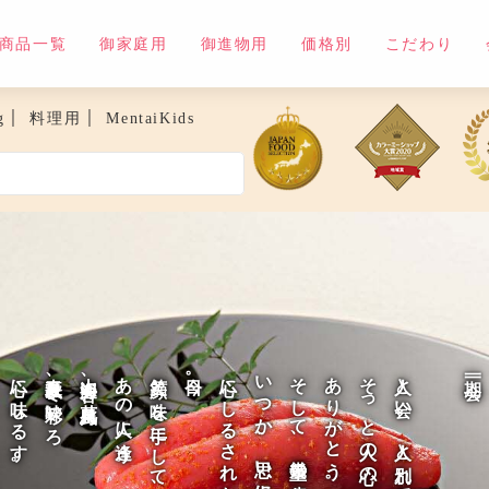
商品一覧
御家庭用
御進物用
価格別
こだわり
｜
｜
g
料理用
MentaiKids
心に味しるす。
春夏秋冬、味彩いろ
山姿海容、花鳥風月、
あの人に逢う。
笑顔と味を手にして、
今日。
心にしるされた味が風景となる
いつか、思い出になる。
そして、幾重の歳を経て
ありがとう。
そっと人の心の温もりに
人と会い、人と別れてゆく
一期一会