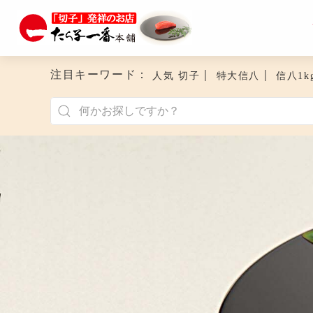
注目キーワード：
｜
｜
人気 切子
特大信八
信八1k