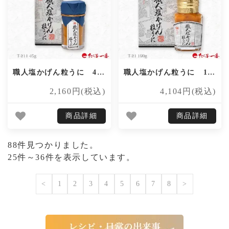
職人塩かげん粒うに 45g
職人塩かげん粒うに 100g
2,160円(税込)
4,104円(税込)
商品詳細
商品詳細
88件見つかりました。
25件～36件を表示しています。
<
1
2
3
4
5
6
7
8
>