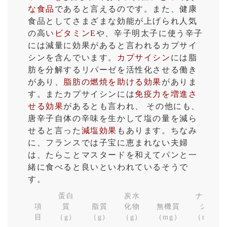
な食品
であると言えるのです。また、健康
食品としてさまざまな効能が上げられ人気
の高い
ビタミンE
や、辛子明太子に使う辛子
には減量に効果があると言われるカプサイ
シンを含んでいます。
カプサイシン
には脂
肪を分解するリパーゼを活性化させる働き
があり、
脂肪の燃焼を助ける効果
がありま
す。またカプサイシンには
免疫力を増進さ
せる効果
があるとも言われ、 その他にも、
唐辛子自体の辛味を生かして塩の量を減ら
せると言った
減塩効果
もあります。ちなみ
に、フランスでは子宝に恵まれない夫婦
は、たらことマスタードを和えてパンと一
緒に食べると良いといわれているそうで
す。
蛋白
炭水
ナイア
項
質
脂質
化物
無機質
シン
目
（g）
（g）
（g）
（mg）
（mg）