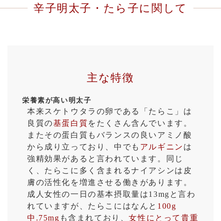
辛子明太子・たら子に関して
主な特徴
栄養素が高い明太子
本来スケトウタラの卵である「たらこ」は
良質の
基蛋白質
をたくさん含んでいます。
またその蛋白質もバランスの良いアミノ酸
から成り立っており、中でも
アルギニン
は
強精効果があると言われています。同じ
く、たらこに多く含まれるナイアシンは皮
膚の活性化を増進させる働きがあります。
成人女性の一日の基本摂取量は13mgと言わ
れていますが、たらこにはなんと
100g
中.75mg
も含まれており、
女性にとって貴重