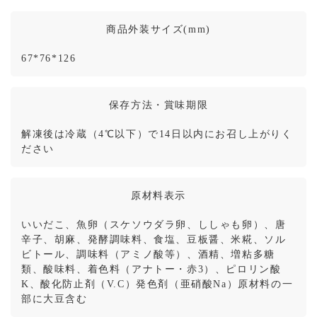
商品外装サイズ(mm)
67*76*126
保存方法・賞味期限
解凍後は冷蔵（4℃以下）で14日以内にお召し上がりく
ださい
原材料表示
いいだこ、魚卵（スケソウダラ卵、ししゃも卵）、唐
辛子、胡麻、発酵調味料、食塩、豆板醤、米糀、ソル
ビトール、調味料（アミノ酸等）、酒精、増粘多糖
類、酸味料、着色料（アナトー・赤3）、ピロリン酸
K、酸化防止剤（V.C）発色剤（亜硝酸Na）原材料の一
部に大豆含む