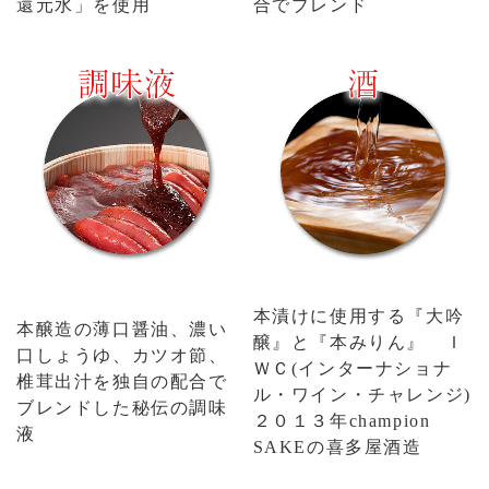
還元水」を使用
合でブレンド
本漬けに使用する『大吟
本醸造の薄口醤油、濃い
醸』と『本みりん』 Ｉ
口しょうゆ、カツオ節、
ＷＣ(インターナショナ
椎茸出汁を独自の配合で
ル・ワイン・チャレンジ)
ブレンドした秘伝の調味
２０１３年champion
液
SAKEの喜多屋酒造