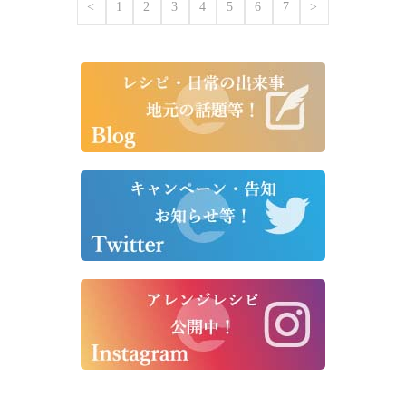
<
1
2
3
4
5
6
7
>