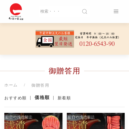
御贈答用
ホーム
御贈答用
|
価格順
|
おすすめ順
新着順